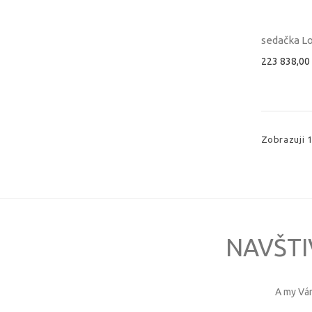
sedačka Lo
223 838,00
Zobrazuji 
NAVŠTI
A my Vá