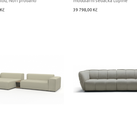
lou, Nori prodáno
modulární sedačka Lupine
 Kč
39 798,00 Kč