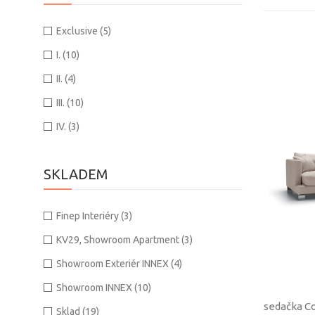
Exclusive
(5)
I.
(10)
II.
(4)
III.
(10)
IV.
(3)
SKLADEM
Finep Interiéry
(3)
KV29, Showroom Apartment
(3)
Showroom Exteriér INNEX
(4)
Showroom INNEX
(10)
sedačka Co
Sklad
(19)