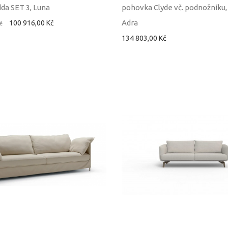
da SET 3, Luna
pohovka Clyde vč. podnožníku,
Adra
100 916,00 Kč
č
134 803,00 Kč