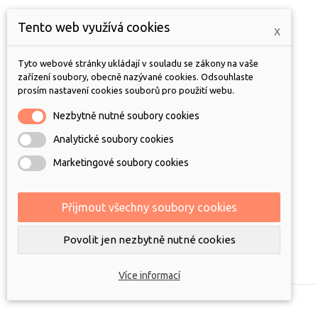
Tento web využívá cookies
x
Tyto webové stránky ukládají v souladu se zákony na vaše
zařízení soubory, obecně nazývané cookies. Odsouhlaste
prosím nastavení cookies souborů pro použití webu.
SHOWROOM INNEX
Nezbytně nutné soubory cookies
Přemyslovská 2845/43, Praha 3
Analytické soubory cookies
Po-Pá 10:00-18:00
Marketingové soubory cookies
+420 244 404 304
Přijmout všechny soubory cookies
innex@innex.cz
Povolit jen nezbytně nutné cookies
Více informací