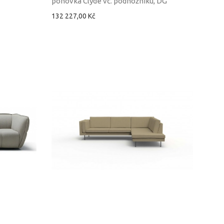
pohovka Clyde vč. podnožníku, DG
132 227,00 Kč