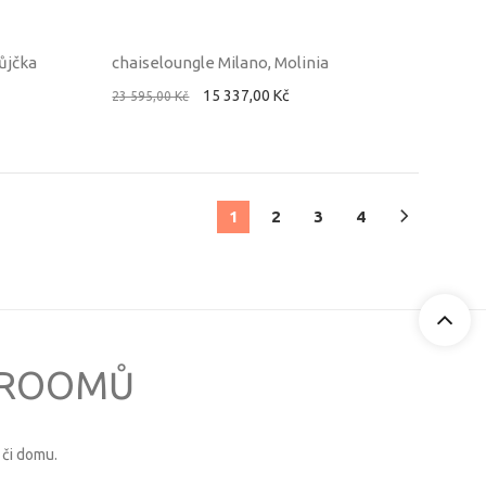
ůjčka
chaiseloungle Milano, Molinia
15 337,00 Kč
23 595,00 Kč
1
2
3
4
OWROOMŮ
či domu.